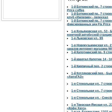
1-й Боткинский пр., 7 стро
Price coffee
1-й Боткинский пр., 7 стро
клуб «Империя» - переехал
1-й Боткинский пр., 7 стро
фиксированных цен Fix Price
1-я Курьяновская ул., 53 
конечной автобусной станции
1-я Лыковская ул., 99
1-я Новокузьминская ул., 
заказов интернет-магазина Wi
1-й Капотнинский пр., 9 стр
1-й квартал Капотни, 14 -
1-й Кирпичный пер., 2 стро
1-й Котляковский пер. - Б
«АвтоГАЗ»
1-я Стекольная ул., 7 стро
1-я Стекольная ул., 7 стро
1-я Стекольная ул. - Снес
1-я Тверская-Ямская ул., 2
«Кофе Хауз»
1-я ул. Бухвостова, 12/11 к