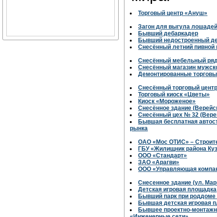
Торговый центр «Ануш»
Загон для выгула лошаде
Бывший дебаркадер
Бывший недостроенный де
Снесённый летний пивной
Снесённый мебельный ря
Снесённый магазин мужск
Демонтированные торговы
Снесённый торговый центр
Торговый киоск «Цветы»
Киоск «Мороженое»
Снесённое здание (Верейск
Снесённый цех № 32 (Верей
Бывшая бесплатная автост
рынка
ОАО «Мос ОТИС» – Строит
ГБУ «Жилищник района Ку
ООО «Стандарт»
ЗАО «Арагви»
ООО «Управляющая компан
Снесенное здание (ул. Мар
Детская игровая площадка
Бывший парк при роддоме
Бывшая детская игровая 
Бывшее проектно-монтажн
«Инженерные сети»